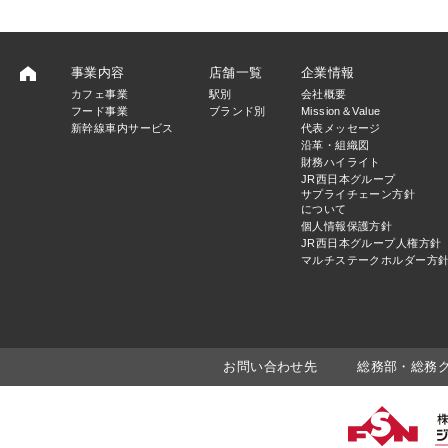
事業内容
店舗一覧
企業情報
カフェ事業
駅別
会社概要
フード事業
ブランド別
Mission＆Value
新幹線車内サービス
代表メッセージ
沿革・組織図
財務ハイライト
JR西日本グループ
サプライチェーン方針
について
個人情報保護方針
JR西日本グループ人権方針
マルチステークホルダー方
お問い合わせ先
総務部・総務グルー