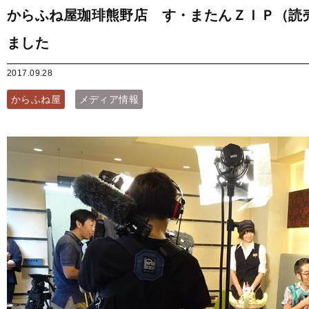
からふね屋珈琲熊野店 す・またんＺＩＰ（読
ました
2017.09.28
からふね屋
メディア情報