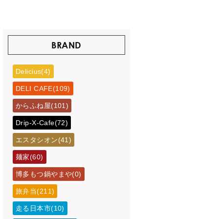
BRAND
Delicius(4)
DELI CAFE(109)
からふね屋(101)
Drip-X-Cafe(72)
エスタシオン(41)
麺家(60)
博多もつ鍋やまや(0)
旅弁当(211)
走る日本市(10)