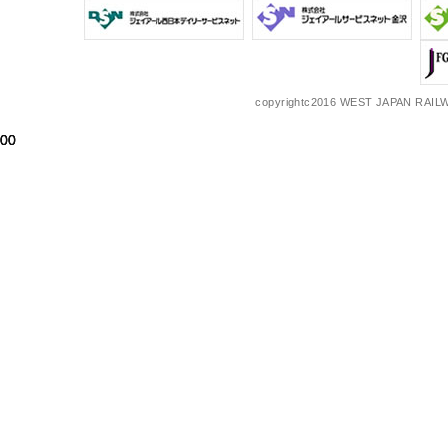
copyrightc2016 WEST JAPAN RAILW
00
00
00