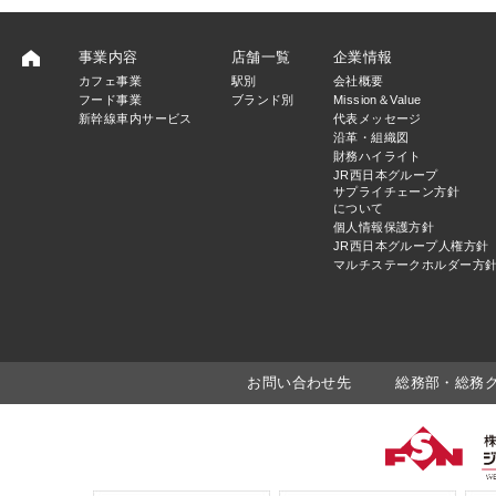
事業内容
店舗一覧
企業情報
カフェ事業
駅別
会社概要
フード事業
ブランド別
Mission＆Value
新幹線車内サービス
代表メッセージ
沿革・組織図
財務ハイライト
JR西日本グループ
サプライチェーン方針
について
個人情報保護方針
JR西日本グループ人権方針
マルチステークホルダー方
お問い合わせ先
総務部・総務グルー