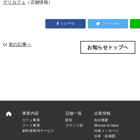
デリカフェ
（店舗情報）
前の記事へ
お知らせトップヘ
事業内容
店舗一覧
企業情報
カフェ事業
駅別
会社概要
フード事業
ブランド別
Mission＆Value
新幹線車内サービス
代表メッセージ
沿革・組織図