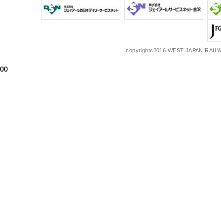
copyrightc2016 WEST JAPAN RAILW
00
00
00