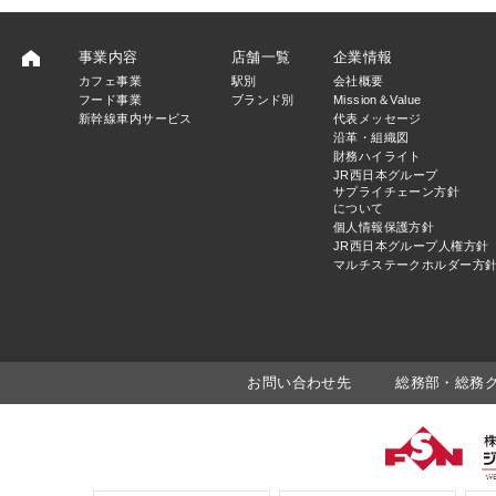
事業内容
店舗一覧
企業情報
カフェ事業
駅別
会社概要
フード事業
ブランド別
Mission＆Value
新幹線車内サービス
代表メッセージ
沿革・組織図
財務ハイライト
JR西日本グループ
サプライチェーン方針
について
個人情報保護方針
JR西日本グループ人権方針
マルチステークホルダー方
お問い合わせ先
総務部・総務グルー