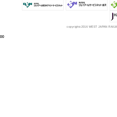
copyrightc2016 WEST JAPAN RAILW
00
00
00