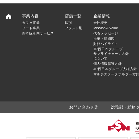
事業内容
店舗一覧
企業情報
カフェ事業
駅別
会社概要
フード事業
ブランド別
Mission＆Value
新幹線車内サービス
代表メッセージ
沿革・組織図
財務ハイライト
JR西日本グループ
サプライチェーン方針
について
個人情報保護方針
JR西日本グループ人権方針
マルチステークホルダー方
お問い合わせ先
総務部・総務グルー