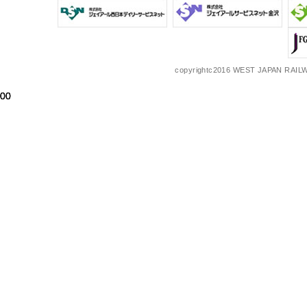
copyrightc2016 WEST JAPAN RAILW
00
00
00