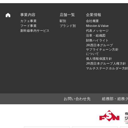
事業内容
店舗一覧
企業情報
カフェ事業
駅別
会社概要
フード事業
ブランド別
Mission＆Value
新幹線車内サービス
代表メッセージ
沿革・組織図
財務ハイライト
JR西日本グループ
サプライチェーン方針
について
個人情報保護方針
JR西日本グループ人権方針
マルチステークホルダー方
お問い合わせ先
総務部・総務グルー