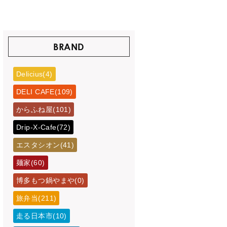
BRAND
Delicius(4)
DELI CAFE(109)
からふね屋(101)
Drip-X-Cafe(72)
エスタシオン(41)
麺家(60)
博多もつ鍋やまや(0)
旅弁当(211)
走る日本市(10)