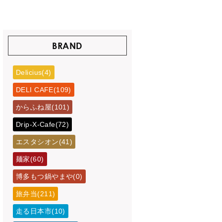
BRAND
Delicius(4)
DELI CAFE(109)
からふね屋(101)
Drip-X-Cafe(72)
エスタシオン(41)
麺家(60)
博多もつ鍋やまや(0)
旅弁当(211)
走る日本市(10)