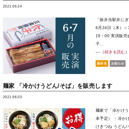
2021.06.24
「旅弁当駅弁にぎ
6月24日（木）～
19：00 実演販
子...
---（
続きを読む
旅弁当
お知らせ
麺家 「冷かけうどん/そば」を販売します
2021.06.03
麺家で「冷かけう
末予定） ・冷かけ
けきつね うどん/そ