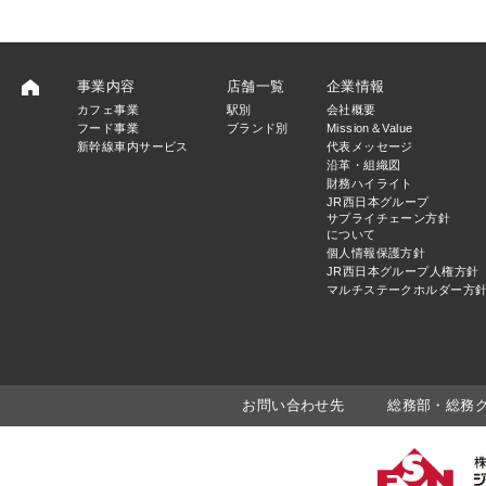
事業内容
店舗一覧
企業情報
カフェ事業
駅別
会社概要
フード事業
ブランド別
Mission＆Value
新幹線車内サービス
代表メッセージ
沿革・組織図
財務ハイライト
JR西日本グループ
サプライチェーン方針
について
個人情報保護方針
JR西日本グループ人権方針
マルチステークホルダー方
お問い合わせ先
総務部・総務グルー