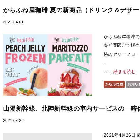
からふね屋珈琲 夏の新商品（ドリンク＆デザ
2021.06.01
からふね屋珈琲で
を期間限定で販売
桃のゼリーフロー
...
---（
続きを読む
からふね屋
お知ら
山陽新幹線、北陸新幹線の車内サービスの一時
2021.04.26
2021年4月26