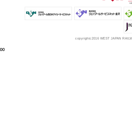
copyrightc2016 WEST JAPAN RAILW
00
00
00