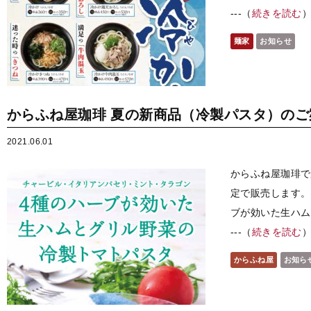
---（
続きを読む
麺家
お知らせ
からふね屋珈琲 夏の新商品（冷製パスタ）のご
2021.06.01
からふね屋珈琲で
定で販売します。（
ブが効いた生ハム
---（
続きを読む
からふね屋
お知ら