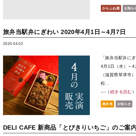
からふね屋
お知ら
旅弁当駅弁にぎわい 2020年4月1日～4月7日
2020.04.02
「旅弁当駅弁にぎ
4月1日（水）～
（滋賀県草津市） 
松...
---（
続きを読む
旅弁当
お知らせ
DELI CAFE 新商品「とびきりいちご」のご案