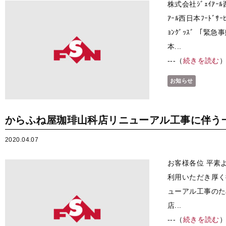
株式会社ｼﾞｪｲｱｰﾙ西
ｱｰﾙ西日本ﾌｰﾄﾞｻｰ
ｮﾝｸﾞｯｽﾞ 「
本...
---（
続きを読む
お知らせ
からふね屋珈琲山科店リニューアル工事に伴う
2020.04.07
お客様各位 平素
利用いただき厚く
ューアル工事のため
店...
---（
続きを読む