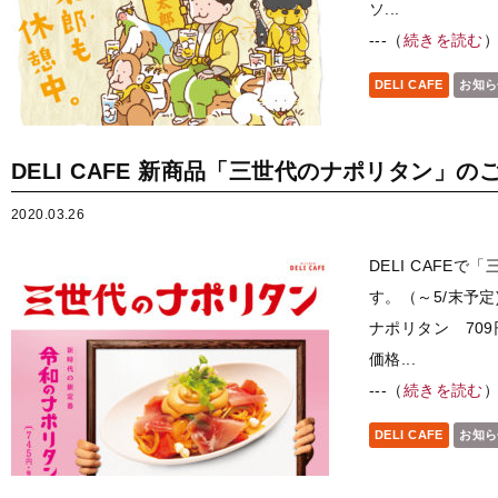
ソ...
---（
続きを読む
DELI CAFE
お知ら
DELI CAFE 新商品「三世代のナポリタン」の
2020.03.26
DELI CAFE
す。（～5/末予定
ナポリタン 709
価格...
---（
続きを読む
DELI CAFE
お知ら