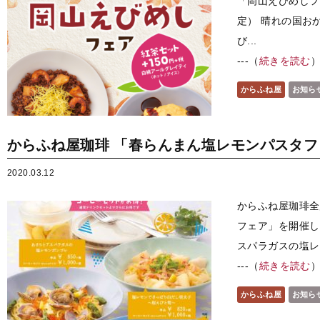
「岡山えびめしフ
定） 晴れの国おか
び...
---（
続きを読む
からふね屋
お知ら
からふね屋珈琲 「春らんまん塩レモンパスタ
2020.03.12
からふね屋珈琲全
フェア」を開催し
スパラガスの塩レモ
---（
続きを読む
からふね屋
お知ら