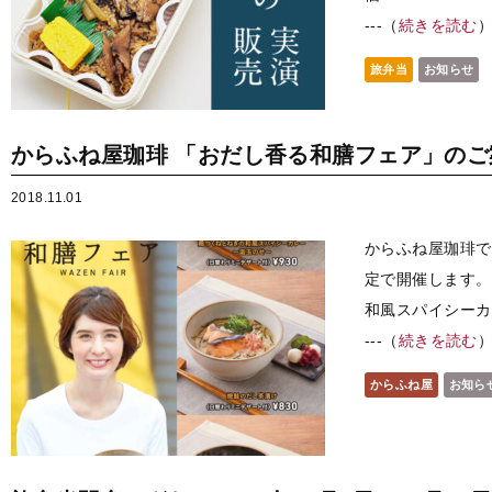
---（
続きを読む
旅弁当
お知らせ
からふね屋珈琲 「おだし香る和膳フェア」のご
2018.11.01
からふね屋珈琲で
定で開催します。
和風スパイシーカレ
---（
続きを読む
からふね屋
お知ら