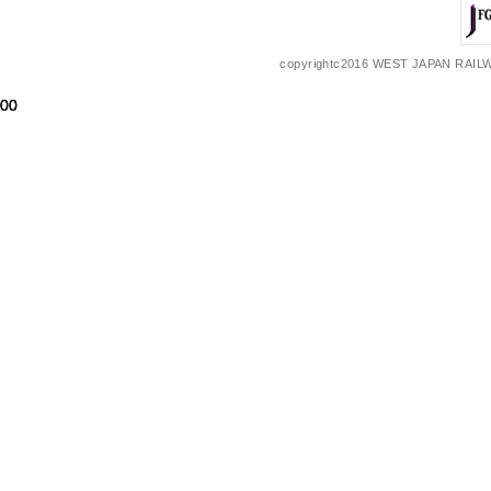
copyrightc2016 WEST JAPAN RAILW
00
00
00