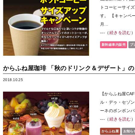
トコーヒーサイズ
す。 【キャンペー
月...
---（
続きを読む
新幹線車内販売
プ
からふね屋珈琲 「秋のドリンク＆デザート」の
2018.10.25
【からふね屋CA
ル・デゥ・セゾン
ーネのボンボンパフ
---（
続きを読む
からふね屋
お知ら