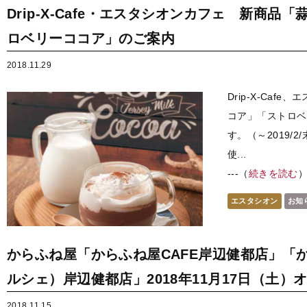
Drip-X-Cafe・エスタシオンカフェ 新商
ロベリーココア」のご案内
2018.11.29
Drip-X-Ca
コア」「ストロベ
す。（～2019/
使...
---（
続きを読む
エスタシオン
お知
からふね屋「からふね屋CAFE岸辺健都店」「か
ルシェ）岸辺健都店」2018年11月17日（土）
2018.11.15