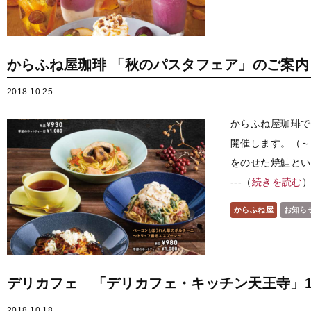
からふね屋珈琲 「秋のパスタフェア」のご案内
2018.10.25
からふね屋珈琲で
開催します。（～
をのせた焼鮭といく
---（
続きを読む
からふね屋
お知ら
デリカフェ 「デリカフェ・キッチン天王寺」1
2018.10.18