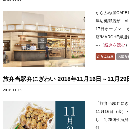
からふね屋CAFE
岸辺健都店が「VI
17日オープン 「
店/MARCHE岸辺健
---（
続きを読む
からふね屋
お知ら
旅弁当駅弁にぎわい 2018年11月16日～11月29
2018.11.15
「旅弁当駅弁にぎ
11月16日（金）
し 1,280円 海
価...