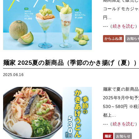
期間限定で販売し
コールドモカジャ
円...
---（
続きを読む
からふね屋
お知ら
麺家 2025夏の新商品（季節のかき揚げ（夏）
2025.06.16
麺家で夏の新商品
2025年9月中旬
530～580円 
都上...
---（
続きを読む
麺家
お知らせ