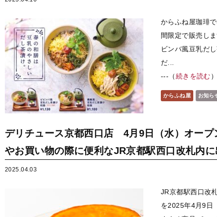
からふね屋珈琲で
間限定で販売します
ビンバ風豆乳だし茶
だ...
---（
続きを読む
からふね屋
お知ら
デリチュース京都西口店 4月9日（水）オープ
やお買い物の際に便利なJR京都駅西口改札内に
2025.04.03
JR京都駅西口改
を2025年4月9