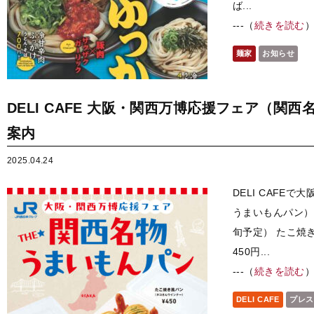
ば...
---（
続きを読む
麺家
お知らせ
DELI CAFE 大阪・関西万博応援フェア（関
案内
2025.04.24
DELI CAFE
うまいもんパン）を
旬予定） たこ焼
450円...
---（
続きを読む
DELI CAFE
プレス