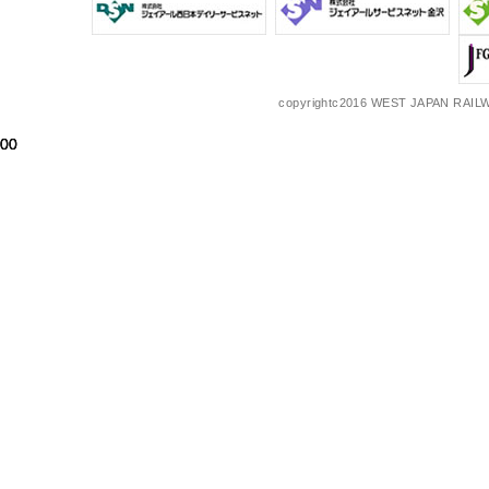
copyrightc2016 WEST JAPAN RAILW
00
00
00