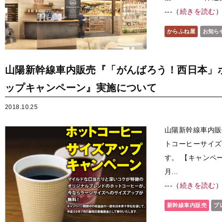
---（
続きを読む
からふね屋
お知ら
山陽新幹線車内販売『「がんばろう！西日本」
ップキャンペーン』実施について
2018.10.25
山陽新幹線車内販
トコーヒーサイズ
す。 【キャンペー
月...
---（
続きを読む
新幹線車内販売
プ