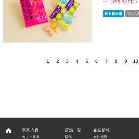
---（
続きを読む
走る日本市
プレス
1
2
3
4
5
6
7
8
9
10
事業内容
店舗一覧
企業情報
カフェ事業
駅別
会社概要