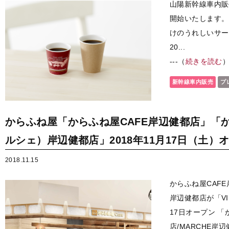
山陽新幹線車内販
開始いたします。
けのうれしいサ
20...
---（
続きを読む
新幹線車内販売
プ
からふね屋「からふね屋CAFE岸辺健都店」「か
ルシェ）岸辺健都店」2018年11月17日（土）
2018.11.15
からふね屋CAFE
岸辺健都店が「VI
17日オープン 「
店/MARCHE岸辺健